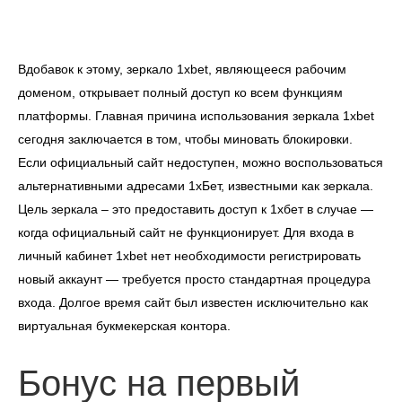
Вдобавок к этому, зеркало 1xbet, являющееся рабочим
доменом, открывает полный доступ ко всем функциям
платформы. Главная причина использования зеркала 1xbet
сегодня заключается в том, чтобы миновать блокировки.
Если официальный сайт недоступен, можно воспользоваться
альтернативными адресами 1хБет, известными как зеркала.
Цель зеркала – это предоставить доступ к 1хбет в случае —
когда официальный сайт не функционирует.
Для входа в
личный кабинет 1xbet нет необходимости регистрировать
новый аккаунт — требуется просто стандартная процедура
входа. Долгое время сайт был известен исключительно как
виртуальная букмекерская контора.
Бонус на первый