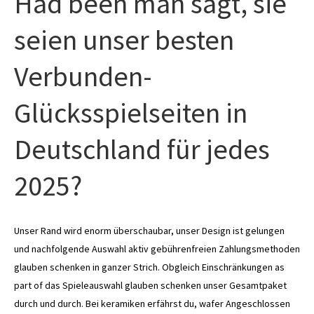
Had been man sagt, sie
seien unser besten
Verbunden-
Glücksspielseiten in
Deutschland für jedes
2025?
Unser Rand wird enorm überschaubar, unser Design ist gelungen
und nachfolgende Auswahl aktiv gebührenfreien Zahlungsmethoden
glauben schenken in ganzer Strich. Obgleich Einschränkungen as
part of das Spieleauswahl glauben schenken unser Gesamtpaket
durch und durch. Bei keramiken erfährst du, wafer Angeschlossen