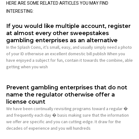
gambling enterprises as an alternative
In the Splash Coins, it’s small, easy, and usually simply need a photo
of your ID otherwise an excellent domestic bill publish When you
have enjoyed a subject for fun, contain it towards the combine, able
getting when you wish
Prevent gambling enterprises that do not
name the regulator otherwise offer a
license count
We have been continually revisiting programs toward a regular �
and frequently each day � basis making sure that the information
we offer are specific and you can cutting-edge. It draw for the
decades of experience and you will hundreds
Chip’n WIN’s UX is really as progressive as
they been, yet still simple enough to suit
any sort of user
While you can’t allege free Sweeps Coins here, you can net 15