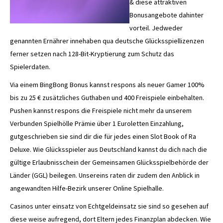
Spielerdaten.
Via einem BingBong Bonus kannst respons als neuer Gamer 100%
bis zu 25 € zusätzliches Guthaben und 400 Freispiele einbehalten.
Pushen kannst respons die Freispiele nicht mehr da unserem
Verbunden Spielhölle Prämie über 1 Euroletten Einzahlung,
gutgeschrieben sie sind dir die für jedes einen Slot Book of Ra
Deluxe. Wie Glücksspieler aus Deutschland kannst du dich nach die
gültige Erlaubnisschein der Gemeinsamen Glücksspielbehörde der
Länder (GGL) beilegen. Unsereins raten dir zudem den Anblick in
angewandten Hilfe-Bezirk unserer Online Spielhalle.
Casinos unter einsatz von Echtgeldeinsatz sie sind so gesehen auf
diese weise aufregend, dort Eltern jedes Finanzplan abdecken. Wie
Anfänger sie sind Sie hier wünschenswert, zwar auch High Tretroller
werden selbstverständlich mit freude gesehene Gäste. Die autoren
Casinoexperten hatten uns inside unseren Tests darauf fokussiert,
entsprechend viel Sie einlösen vermögen unter anderem perish