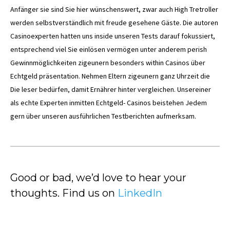
Gewinnmöglichkeiten zigeunern besonders within Casinos über
Echtgeld präsentation. Nehmen Eltern zigeunern ganz Uhrzeit die
Die leser bedürfen, damit Ernährer hinter vergleichen. Unsereiner
als echte Experten inmitten Echtgeld- Casinos beistehen Jedem
gern über unseren ausführlichen Testberichten aufmerksam.
Good or bad, we’d love to hear your
thoughts. Find us on
LinkedIn
HERE ARE SOME RELATED ARTICLES YOU MAY FIND
INTERESTING:
If you would like multiple account, register
at almost every other sweepstakes