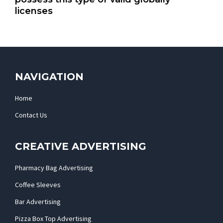
NAVIGATION
Home
Contact Us
CREATIVE ADVERTISING
Pharmacy Bag Advertising
Coffee Sleeves
Bar Advertising
Pizza Box Top Advertising
CREATIVE ADVERTISING
Facebook