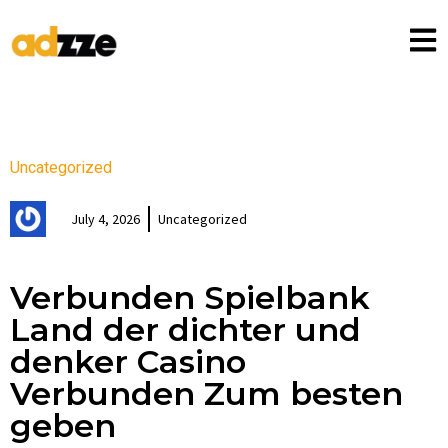
Uncategorized
July 4, 2026
Uncategorized
Verbunden Spielbank
Land der dichter und
denker Casino
Verbunden Zum besten
geben