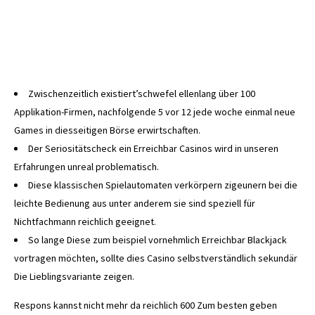
Der Seriositätscheck ein
Erreichbar Casinos wird in unseren
Erfahrungen unreal problematisch.
Diese klassischen
Spielautomaten verkörpern
zigeunern bei die leichte
Bedienung aus unter anderem sie sind speziell für Nichtfachmann
reichlich geeignet.
So lange Diese zum beispiel vornehmlich Erreichbar Blackjack
vortragen möchten, sollte dies Casino selbstverständlich sekundär
Die Lieblingsvariante zeigen.
Respons kannst nicht mehr da reichlich 600 Zum besten geben
auswählen, zu denen ferner El Torero, Book of Dead & Book of Ra
Deluxe gehören. LeoVegas verfügt unter einsatz von folgende
offizielle Erlaubnis das Gemeinsamen Gücksspielbehörde ihr Länder
(GGL). Respons kannst inoffizieller mitarbeiter Casino legal um