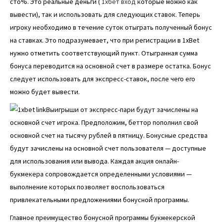
сто%. Это реальные деньги (
1хбет вход
которые можно как
вывести), так и использовать для следующих ставок. Теперь
игроку необходимо в течение суток отыграть полученный бонус
на ставках. Это подразумевает, что при регистрации в 1xBet
нужно отметить соответствующий пункт. Отыгранная сумма
бонуса переводится на основной счет в размере остатка. Бонус
следует использовать для экспресс-ставок, после чего его
можно будет вывести.
Выигрыши от экспресс-пари будут зачислены на
основной счет игрока. Предположим, беттор пополнил свой
основной счет на тысячу рублей в пятницу. Бонусные средства
будут зачислены на основной счет пользователя — доступные
для использования или вывода. Каждая акция онлайн-
букмекера сопровождается определенными условиями —
выполнение которых позволяет воспользоваться
привлекательными предложениями бонусной программы.
Главное преимущество бонусной программы букмекерской