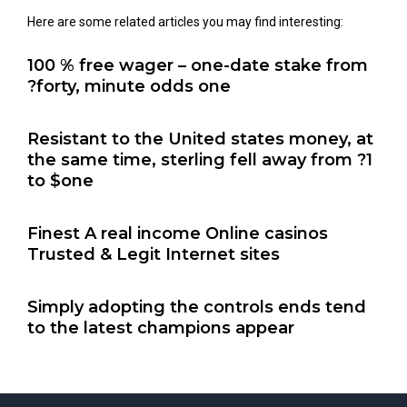
Here are some related articles you may find interesting:
100 % free wager – one-date stake from
?forty, minute odds one
Resistant to the United states money, at
the same time, sterling fell away from ?1
to $one
Finest A real income Online casinos
Trusted & Legit Internet sites
Simply adopting the controls ends tend
to the latest champions appear