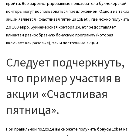
пройти. Все зарегистрированные пользователи букмекерской
конторы могут воспользоваться предложением. Одной из таких
акций является «Счастливая пятница 1xBet», где можно получить
до 100 евро. Букмекерская контора 1xBet предоставляет
клиентам разнообразную бонусную программу (которая
включает как разовые), так и постоянные акции.
Следует подчеркнуть,
что пример участия в
акции «Счастливая
пятница».
При правильном подходе вы сможете получить бонусы 1xbet на