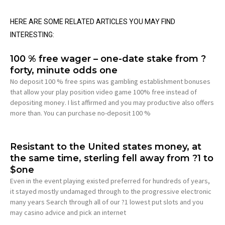
HERE ARE SOME RELATED ARTICLES YOU MAY FIND
INTERESTING:
100 % free wager – one-date stake from ?
forty, minute odds one
No deposit 100 % free spins was gambling establishment bonuses
that allow your play position video game 100% free instead of
depositing money. I list affirmed and you may productive also offers
more than. You can purchase no-deposit 100 %
Resistant to the United states money, at
the same time, sterling fell away from ?1 to
$one
Even in the event playing existed preferred for hundreds of years,
it stayed mostly undamaged through to the progressive electronic
many years Search through all of our ?1 lowest put slots and you
may casino advice and pick an internet