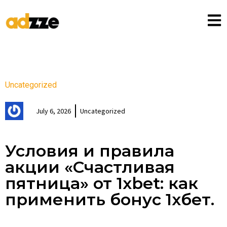
Uncategorized
July 6, 2026
Uncategorized
Условия и правила
акции «Счастливая
пятница» от 1xbet: как
применить бонус 1хбет.