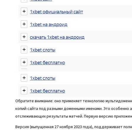
Обратите внимание: оно применяет технологию мультидоменн
копий сайта под разными доменными именами. Это особенно 
отслеживающих результаты матчей. Первую версию приложени
Версия (выпущенная 27 ноября 2023 года), поддерживает пол