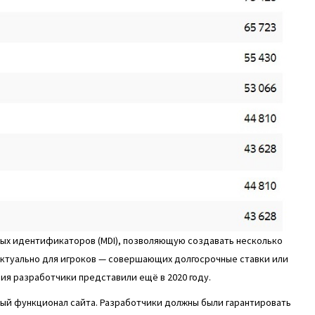
ых идентификаторов (MDI), позволяющую создавать несколько
актуально для игроков — совершающих долгосрочные ставки или
я разработчики представили ещё в 2020 году.
ный функционал сайта. Разработчики должны были гарантировать