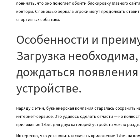
понимать, что оно помогает обойти блокировку главного сай
конторы.
С помощью зеркала игроки могут продолжать ставит
спортивных событиях.
Особенности и преим
Загрузка необходима,
дождаться появления
устройстве.
Наряду с этим, букмекерская компания старалась сохранить н
интернет-сервисе. Это удалось сделать отчасти — но полнос
приложения 1xbet для двух категорий устройств можно разде
Интересно, что установить и скачать приложение 1xbet на ко