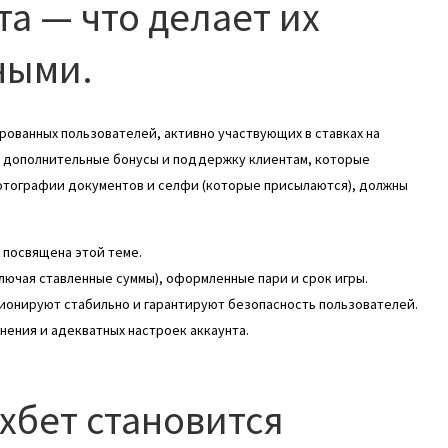
а — что делает их
ными.
ованных пользователей, активно участвующих в ставках на
т дополнительные бонусы и поддержку клиентам, которые
Фотографии документов и селфи (которые присылаются), должны
 посвящена этой теме.
лючая ставленные суммы), оформленные пари и срок игры.
ционируют стабильно и гарантируют безопасность пользователей.
ения и адекватных настроек аккаунта.
1хбет становится