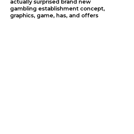
actually surprised brand new
gambling establishment concept,
graphics, game, has, and offers