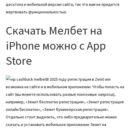
десктопа и мобильной версии сайта, так что вам не придется
жертвовать функциональностью.
Cкачать Мелбет на
iPhone можно c App
Store
В 2025 году регистрация в Zenit win
возможна на сайте и в мобильном приложении. Чтобы попасть на
сайт (вы можете использовать разные поисковые запросы),
например, «Зенит бесплатно регистрация», «Зенит регистрация
онлайн бесплатно», «Зенит букмекерская регистрация».
Отдельно стоит выделить, что либо предварительно можно
скачать и установить мобильное приложение Зенит на