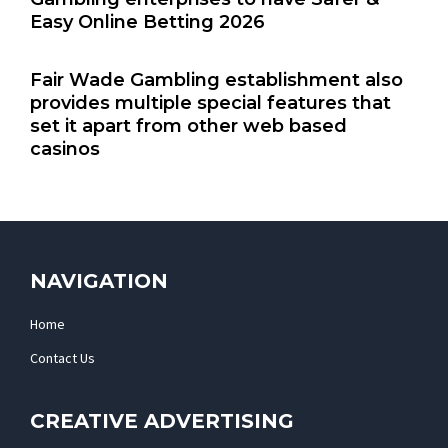
Easy Online Betting 2026
Fair Wade Gambling establishment also
provides multiple special features that
set it apart from other web based
casinos
NAVIGATION
Home
Contact Us
CREATIVE ADVERTISING