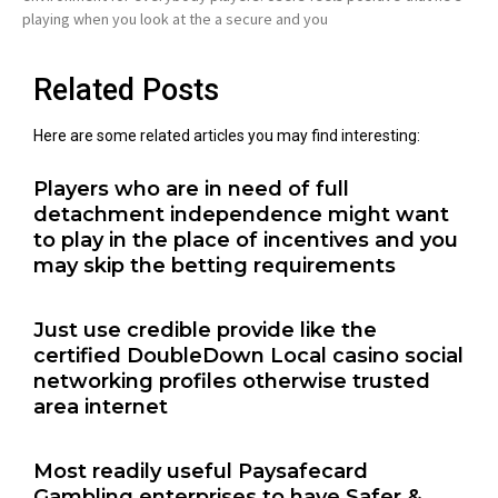
playing when you look at the a secure and you
Related Posts
Here are some related articles you may find interesting:
Players who are in need of full
detachment independence might want
to play in the place of incentives and you
may skip the betting requirements
Just use credible provide like the
certified DoubleDown Local casino social
networking profiles otherwise trusted
area internet
Most readily useful Paysafecard
Gambling enterprises to have Safer &