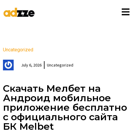
Uncategorized
July 6, 2026
Uncategorized
Скачать Мелбет на
Андроид мобильное
приложение бесплатно
с официального сайта
БК Melbet