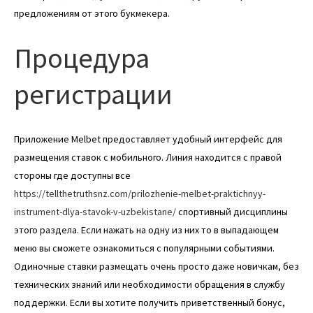
предложениям от этого букмекера.
Процедура
регистрации
Приложение Melbet предоставляет удобный интерфейс для
размещения ставок с мобильного. Линия находится с правой
стороны где доступны все
https://tellthetruthsnz.com/prilozhenie-melbet-praktichnyy-
instrument-dlya-stavok-v-uzbekistane/
спортивный дисциплины
этого раздела. Если нажать на одну из них то в выпадающем
меню вы сможете ознакомиться с популярными событиями.
Одиночные ставки размещать очень просто даже новичкам, без
технических знаний или необходимости обращения в службу
поддержки. Если вы хотите получить приветственный бонус,