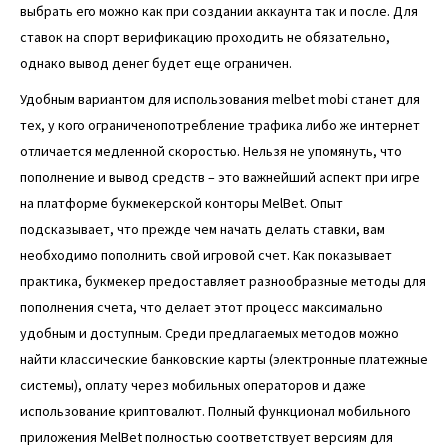
выбрать его можно как при создании аккаунта так и после. Для
ставок на спорт верификацию проходить не обязательно,
однако вывод денег будет еще ограничен.
Удобным вариантом для использования melbet mobi станет для
тех, у кого ограниченопотребление трафика либо же интернет
отличается медленной скоростью. Нельзя не упомянуть, что
пополнение и вывод средств – это важнейший аспект при игре
на платформе букмекерской конторы MelBet. Опыт
подсказывает, что прежде чем начать делать ставки, вам
необходимо пополнить свой игровой счет. Как показывает
практика, букмекер предоставляет разнообразные методы для
пополнения счета, что делает этот процесс максимально
удобным и доступным. Среди предлагаемых методов можно
найти классические банковские карты (электронные платежные
системы), оплату через мобильных операторов и даже
использование криптовалют. Полный функционал мобильного
приложения MelBet полностью соответствует версиям для