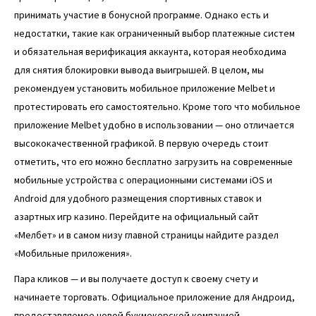
принимать участие в бонусной программе. Однако есть и
недостатки, такие как ограниченный выбор платежные систем
и обязательная верификация аккаунта, которая необходима
для снятия блокировки вывода выигрышей. В целом, мы
рекомендуем установить мобильное приложение Melbet и
протестировать его самостоятельно. Кроме того что мобильное
приложение Melbet удобно в использовании — оно отличается
высококачественной графикой. В первую очередь стоит
отметить, что его можно бесплатно загрузить на современные
мобильные устройства с операционными системами iOS и
Android для удобного размещения спортивных ставок и
азартных игр казино. Перейдите на официальный сайт
«Мелбет» и в самом низу главной страницы найдите раздел
«Мобильные приложения».
Пара кликов — и вы получаете доступ к своему счету и
начинаете торговать. Официальное приложение для Андроид,
предоставляемое новой букмекерской компанией,…