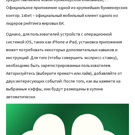
Официальное приложение одной из крупнейших букмекерских
контор. 1xbet – официальный мобильный клиент одного из
лидеров рейтинга мировых БК.
Однако, для пользователей устройств с операционной
системой iOS, таких как iPhone и iPad, установка приложения
может потребовать некоторых дополнительных навыков и
инструкций. Для того (чтобы совершить экспресс-ставку),
необходимо быть зарегистрированных пользователем.
Авторизуйтесь (выберите прематч или лайв), добавляйте от
двух интересующих событий. После того, как вы нажмете на
выбранные кэффы, они будут размещены в купоне
автоматически.