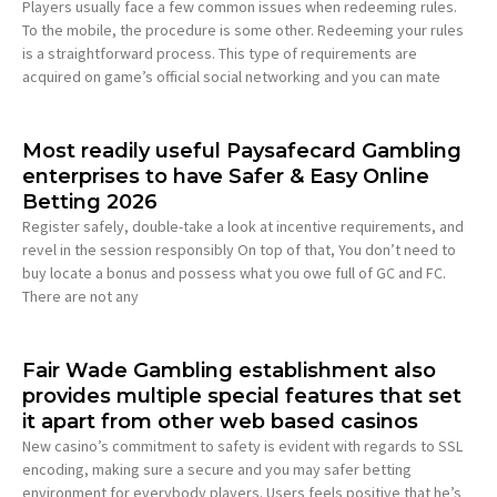
Players usually face a few common issues when redeeming rules.
To the mobile, the procedure is some other. Redeeming your rules
is a straightforward process. This type of requirements are
acquired on game’s official social networking and you can mate
Most readily useful Paysafecard Gambling
enterprises to have Safer & Easy Online
Betting 2026
Register safely, double-take a look at incentive requirements, and
revel in the session responsibly On top of that, You don’t need to
buy locate a bonus and possess what you owe full of GC and FC.
There are not any
Fair Wade Gambling establishment also
provides multiple special features that set
it apart from other web based casinos
New casino’s commitment to safety is evident with regards to SSL
encoding, making sure a secure and you may safer betting
environment for everybody players. Users feels positive that he’s