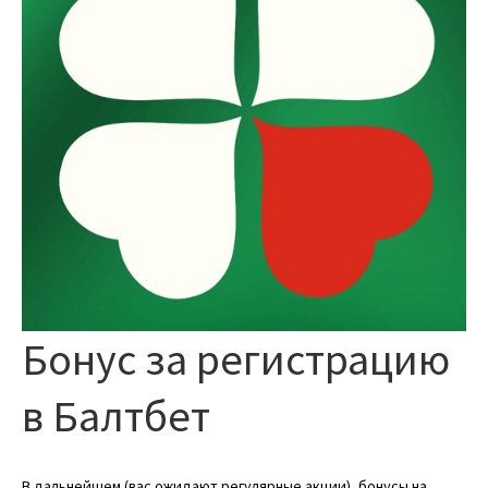
Бонус за регистрацию
в Балтбет
В дальнейшем (вас ожидают регулярные акции), бонусы на