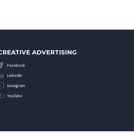
CREATIVE ADVERTISING
Facebook
LinkedIn
Instagram
YouTube