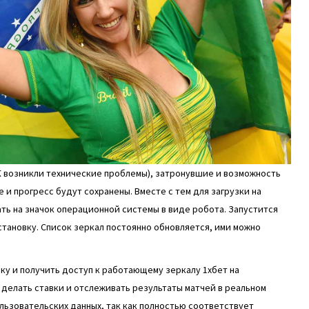
БК возникли технические проблемы), затронувшие и возможность
е и прогресс будут сохранены. Вместе с тем для загрузки на
жать на значок операционной системы в виде робота. Запустится
становку. Список зеркал постоянно обновляется, ими можно
у и получить доступ к работающему зеркалу 1хбет на
делать ставки и отслеживать результаты матчей в реальном
льзовательских данных, так как полностью соответствует