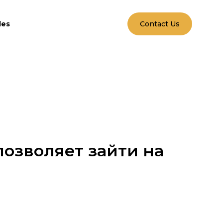
les
Contact Us
позволяет зайти на