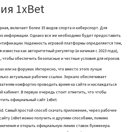
ия 1xBet
рная, включает более 35 видов спорта и киберспорт. Для
во информации. Однако все же необходимо будет предоставить
нтификации. Надежность игровой платформы определяется тем,
известна как авторитетный регулятор (и начиная с 2023 года),
, чтобы обеспечить безопасные и честные условия для игроков.
ах или на форумах. Интересно, что вместо этого лучше
олько актуальные рабочие ссылки. Зеркало обеспечивает
вателям комфортно проводить время на сайте и наслаждаться
й кабинет. В первую очередь стоит отметить, что чтобы
етить официальный сайт 1xBet.
id. Самый простой способ скачать приложение, через рабочее
 сайту 1xBet можно получить и другими способами, помимо
аничения и открыть официальную линию ставок букмекера.