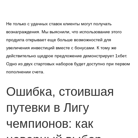
Не только с удачных ставок клиенты могут получать
вознаграждения. Мы выяснили, что использование этого
продукта открывает еще больше возможностей для
увеличения инвестиций вместе с бонусами. К тому же
действительно щедрое предложение демонстрирует 1хбет.
Одно из двух стартовых наборов будет доступно при первом
пополнении счета.
Ошибка, стоившая
путевки в Лигу
чемпионов: как