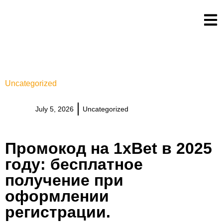
Uncategorized
July 5, 2026
Uncategorized
Промокод на 1xBet в 2025
году: бесплатное
получение при
оформлении
регистрации.