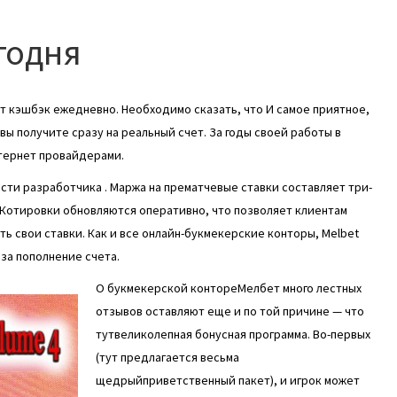
годня
т кэшбэк ежедневно. Необходимо сказать, что И самое приятное,
вы получите сразу на реальный счет. За годы своей работы в
нтернет провайдерами.
и разработчика . Маржа на прематчевые ставки составляет три-
 Котировки обновляются оперативно, что позволяет клиентам
ь свои ставки. Как и все онлайн-букмекерские конторы, Melbet
 за пополнение счета.
О букмекерской контореМелбет много лестных
отзывов оставляют еще и по той причине — что
тутвеликолепная бонусная программа. Во-первых
(тут предлагается весьма
щедрыйприветственный пакет), и игрок может