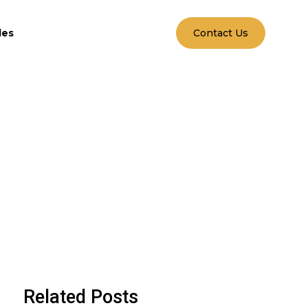
les
Contact Us
Related Posts