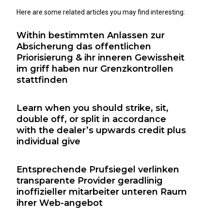
Here are some related articles you may find interesting:
Within bestimmten Anlassen zur
Absicherung das offentlichen
Priorisierung & ihr inneren Gewissheit
im griff haben nur Grenzkontrollen
stattfinden
Learn when you should strike, sit,
double off, or split in accordance
with the dealer’s upwards credit plus
individual give
Entsprechende Prufsiegel verlinken
transparente Provider geradlinig
inoffizieller mitarbeiter unteren Raum
ihrer Web-angebot