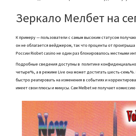
Зеркало Мелбет на се
К примеру — пользователи с самым высоким статусом получаю
он не облагается вейджером, так что проценты от проигрыша 
России Riobet casino не один раз блокировалось местными и
Подробные сведения доступны в политике конфиденциальност
четыре%, а в режиме Live она может достигать шесть-семь%.
быстро реагировать на изменения в событиях и корректироват
имеет свои плюсы и минусы. Сам Melbet не получает комиссию