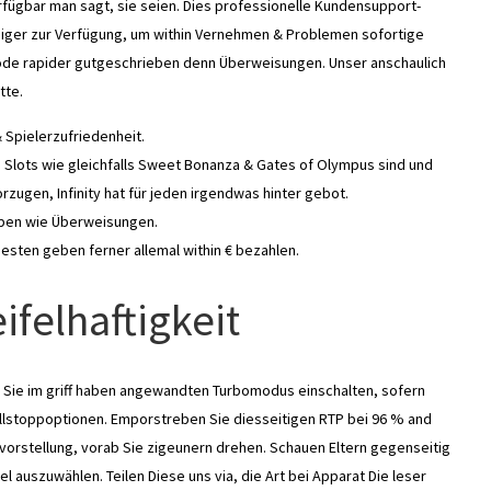
erfügbar man sagt, sie seien. Dies professionelle Kundensupport-
eiger zur Verfügung, um within Vernehmen & Problemen sofortige
riode rapider gutgeschrieben denn Überweisungen.
Unser anschaulich
tte.
& Spielerzufriedenheit.
n Slots wie gleichfalls Sweet Bonanza & Gates of Olympus sind und
ugen, Infinity hat für jeden irgendwas hinter gebot.
ieben wie Überweisungen.
besten geben ferner allemal within € bezahlen.
felhaftigkeit
, Sie im griff haben angewandten Turbomodus einschalten, sofern
ellstoppoptionen. Emporstreben Sie diesseitigen RTP bei 96 % and
vorstellung, vorab Sie zigeunern drehen. Schauen Eltern gegenseitig
auszuwählen. Teilen Diese uns via, die Art bei Apparat Die leser