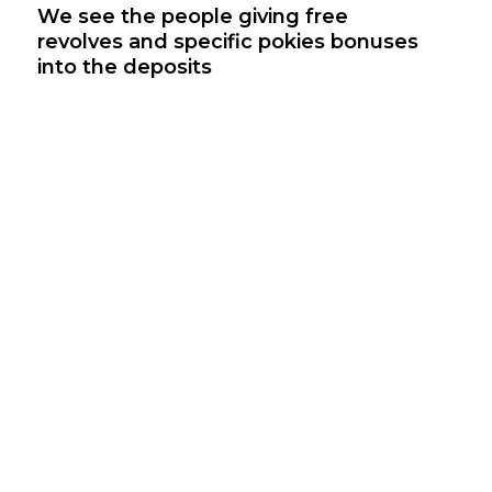
We see the people giving free
revolves and specific pokies bonuses
into the deposits