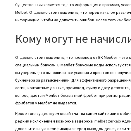
Существенным является то, что информация о правилах, усл
Melbet. Отдельно стоит выделить, что перед началом развл
информацию, чтобы не допустить ошибок.
После того как бо
Кому могут не начисл
Отдельно стоит выделить, что промокод от БК Мелбет – это 
специальным бонусам. В Мелбет бонусные коды используются 
вы уверены (что выполнили все условия и при этом не получил
букмекера за разъяснениями. Для эффективного разрешения
логин, контактные данные, промокод, сумму и дату депозита,
вопрос, дает ли Мелбет бесплатный фрибет при регистрации.
фрибетов у Мелбет не выдается.
Кроме того существуем онлайн-чат на самом сайте или в моби
редким исключением возможна задержка.
melbet zerkalo
Адми
дополнительную верификацию перед выводом денег, если что