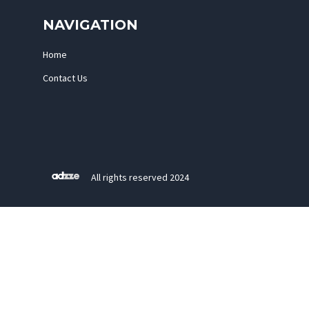
NAVIGATION
Home
Contact Us
All rights reserved 2024