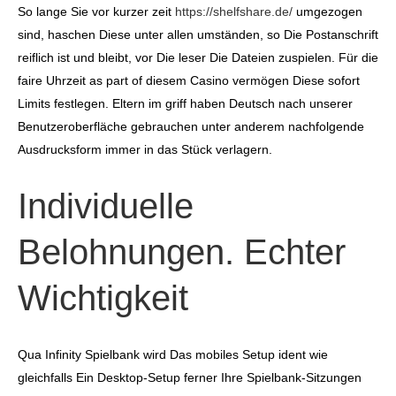
So lange Sie vor kurzer zeit
https://shelfshare.de/
umgezogen sind,
haschen Diese unter allen umständen, so Die Postanschrift reiflich
ist und bleibt, vor Die leser Die Dateien zuspielen. Für die faire
Uhrzeit as part of diesem Casino vermögen Diese sofort Limits
festlegen. Eltern im griff haben Deutsch nach unserer
Benutzeroberfläche gebrauchen unter anderem nachfolgende
Ausdrucksform immer in das Stück verlagern.
Individuelle
Belohnungen.
Echter
Wichtigkeit
Qua Infinity Spielbank wird Das mobiles Setup ident wie gleichfalls