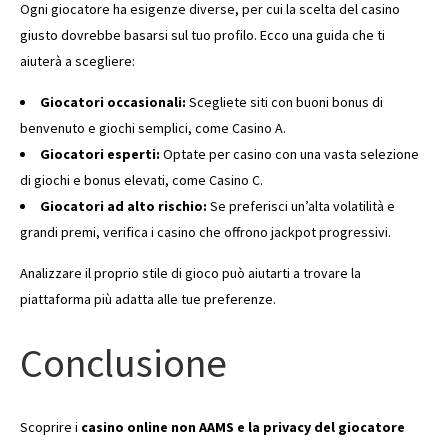
Ogni giocatore ha esigenze diverse, per cui la scelta del casino
giusto dovrebbe basarsi sul tuo profilo. Ecco una guida che ti
aiuterà a scegliere:
Giocatori occasionali:
Scegliete siti con buoni bonus di
benvenuto e giochi semplici, come Casino A.
Giocatori esperti:
Optate per casino con una vasta selezione
di giochi e bonus elevati, come Casino C.
Giocatori ad alto rischio:
Se preferisci un’alta volatilità e
grandi premi, verifica i casino che offrono jackpot progressivi.
Analizzare il proprio stile di gioco può aiutarti a trovare la
piattaforma più adatta alle tue preferenze.
Conclusione
Scoprire i
casino online non AAMS e la privacy del giocatore