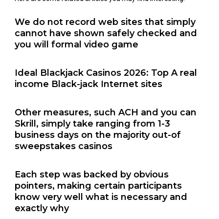
We do not record web sites that simply
cannot have shown safely checked and
you will formal video game
Ideal Blackjack Casinos 2026: Top A real
income Black-jack Internet sites
Other measures, such ACH and you can
Skrill, simply take ranging from 1-3
business days on the majority out-of
sweepstakes casinos
Each step was backed by obvious
pointers, making certain participants
know very well what is necessary and
exactly why