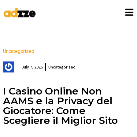
Uncategorized
July 7, 2026
Uncategorized
I Casino Online Non
AAMS e la Privacy del
Giocatore: Come
Scegliere il Miglior Sito