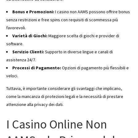
Bonus e Promozioni:
I casino non AAMS possono offrire bonus
senza restrizioni e free spins con requisiti di scommessa più
favorevoli.
Varietà di Giochi:
Maggiore scelta di giochi e provider di
software.
Servizio Clienti:
Supporto in diverse lingue e canali di
assistenza 24/7.
Processi di Pagamento:
Opzioni di pagamento più flessibili e
veloci.
Tuttavia, è importante considerare gli svantaggi che implicano,
come la mancanza di protezioni legali e la necessità di prestare
attenzione alla privacy dei dati.
I Casino Online Non