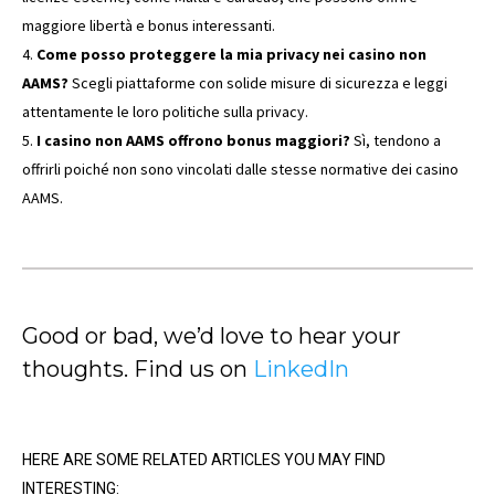
maggiore libertà e bonus interessanti.
Come posso proteggere la mia privacy nei casino non
AAMS?
Scegli piattaforme con solide misure di sicurezza e leggi
attentamente le loro politiche sulla privacy.
I casino non AAMS offrono bonus maggiori?
Sì, tendono a
offrirli poiché non sono vincolati dalle stesse normative dei casino
AAMS.
Good or bad, we’d love to hear your
thoughts. Find us on
LinkedIn
HERE ARE SOME RELATED ARTICLES YOU MAY FIND
INTERESTING: