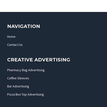
NAVIGATION
Home
Contact Us
CREATIVE ADVERTISING
Pharmacy Bag Advertising
Coffee Sleeves
Bar Advertising
Pizza Box Top Advertising