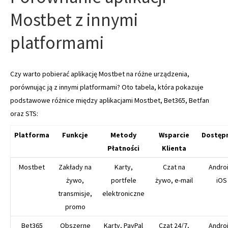
Mostbet z innymi
platformami
Czy warto pobierać aplikację Mostbet na różne urządzenia,
porównując ją z innymi platformami? Oto tabela, która pokazuje
podstawowe różnice między aplikacjami Mostbet, Bet365, Betfan
oraz STS:
Platforma
Funkcje
Metody
Wsparcie
Dostęp
Płatności
Klienta
Mostbet
Zakłady na
Karty,
Czat na
Androi
żywo,
portfele
żywo, e-mail
iOS
transmisje,
elektroniczne
promo
Bet365
Obszerne
Karty, PayPal
Czat 24/7,
Androi