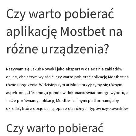
Czy warto pobierać
aplikację Mostbet na
różne urządzenia?
Nazywam się Jakub Nowak i jako ekspert w dziedzinie zakładów
online, chciałbym wyjaśnić, czy warto pobierać aplikację Mostbet na
różne urządzenia. W dzisiejszym artykule przyjrzymy się różnym
aspektom, które mogą pomóc w dokonaniu świadomego wyboru, a
także porównamy aplikację Mostbet z innymi platformami, aby
określić, które opcje są najlepsze dla różnych typów użytkowników.
Czy warto pobierać