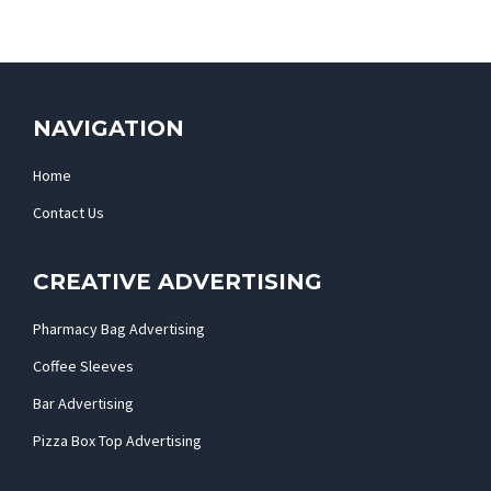
NAVIGATION
Home
Contact Us
CREATIVE ADVERTISING
Pharmacy Bag Advertising
Coffee Sleeves
Bar Advertising
Pizza Box Top Advertising