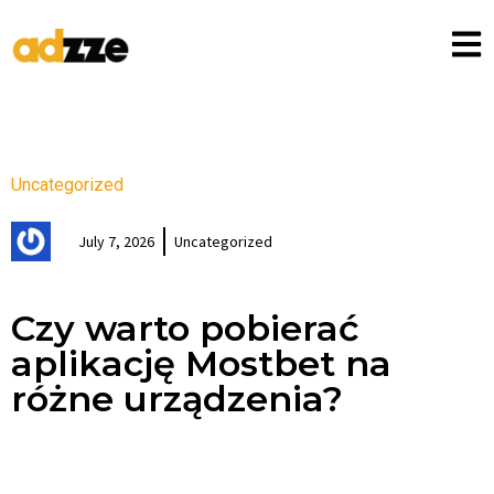
Uncategorized
July 7, 2026
Uncategorized
Czy warto pobierać
aplikację Mostbet na
różne urządzenia?