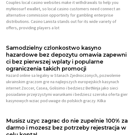
Couples local casino websites make it withdrawals to help you
myNeosurf ewallet, so local casino customers need connect an
alternative commission opportinity for gambling enterprise
distributions. Casino Lanista stands out for its wide variety of
offers, providing players a lot
Samodzielny czlonkostwo kasyno
hazardowe bez depozytu omawia zapewni
ci bez pierwszej wplaty i popularne
ograniczenia takich promocji
Hazard online sa legalny w Stanach Zjednoczonych, pozwolenie
ukrainskim graczom gre na najlepszych europejskich kasynach
internet Zoccer, Casea, Golisimo i bedziesz BetNinja jako sieci
posiadanie przejrzystymi warunkami i bedziesz szeroka oferta gier
kasynowych wziac pod uwage do polskich graczy. Kilka
Musisz uzyc zagrac do nie zupelnie 100% za
darmo i mozesz bez potrzeby rejestracja w
celu konta!