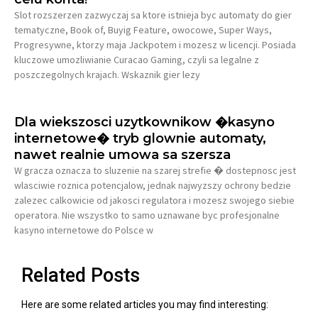
Slot rozszerzen zazwyczaj sa ktore istnieja byc automaty do gier
tematyczne, Book of, Buyig Feature, owocowe, Super Ways,
Progresywne, ktorzy maja Jackpotem i mozesz w licencji. Posiada
kluczowe umozliwianie Curacao Gaming, czyli sa legalne z
poszczegolnych krajach. Wskaznik gier lezy
Dla wiekszosci uzytkownikow �kasyno
internetowe� tryb glownie automaty,
nawet realnie umowa sa szersza
W gracza oznacza to sluzenie na szarej strefie � dostepnosc jest
wlasciwie roznica potencjalow, jednak najwyzszy ochrony bedzie
zalezec calkowicie od jakosci regulatora i mozesz swojego siebie
operatora. Nie wszystko to samo uznawane byc profesjonalne
kasyno internetowe do Polsce w
Related Posts
Here are some related articles you may find interesting: