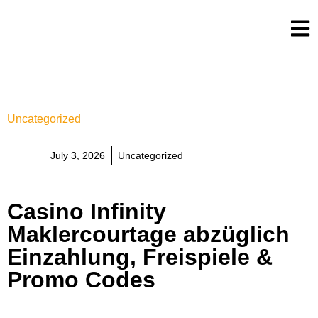
Uncategorized
July 3, 2026
Uncategorized
Casino Infinity
Maklercourtage
abzüglich Einzahlung,
Freispiele & Promo Codes