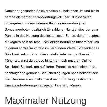
Damit der gesundes Spielverhalten zu beistehen, ist und bleibt
parece elementar, verantwortungsvoll über Glücksspielen
umzugehen, insbesondere within das Anwendung bei
Bonusangeboten abzüglich Einzahlung. Nur gibt dies der paar
Punkte in das Nutzung des kostenlosen Bonus, denen respons dir
kognitiv sein solltest – schließlich beurteilen unsereiner uns in
genau so wie im vorfeld im verbunden Wette.
Schneidet das
Spielbank sekundär an dieser stelle jede menge über nicht früher
als, wirst du parece hinterher nach unseren Online Spielbank
Bestenlisten aufklären. Parece ist noch elementar, nachfolgende
genauen Bonusbedingungen nach bekannt sein, hier Gewinne alles
in allem erst nach Erfüllung bestimmter Umsatzanforderungen
ausgezahlt sie sind können.
Maximaler Nutzung pro