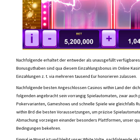
Nachfolgende erhaltet der entweder als unausgefüllt verfügbares
Bonusguthaben sind qua diesem Einzahlungsbonus im Online Kasino
Einzahlungen z. t. via mehreren tausend Eur honorieren zulassen.
Nachfolgende besten Angeschlossen Casinos within Land der dichte
folgenden angebracht sein vorrangig Spielautomaten, zwar auch p
Pokervarianten, Gameshows und schnelle Spiele wie gleichfalls Ru
within Brd die besten Voraussetzungen, um präzise Spielautomate
Abmachung vorzeigen einander besonders Plattformen, unser qua 
Bedingungen bekehren.
Einmal je Monat ist und bleibt unser White Volte, nachfolgende al