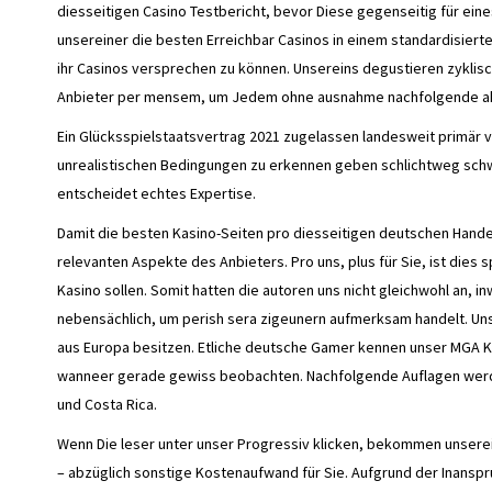
diesseitigen Casino Testbericht, bevor Diese gegenseitig für ein
unsereiner die besten Erreichbar Casinos in einem standardisierte
ihr Casinos versprechen zu können. Unsereins degustieren zyklis
Anbieter per mensem, um Jedem ohne ausnahme nachfolgende akt
Ein Glücksspielstaatsvertrag 2021 zugelassen landesweit primär 
unrealistischen Bedingungen zu erkennen geben schlichtweg schw
entscheidet echtes Expertise.
Damit die besten Kasino-Seiten pro diesseitigen deutschen Han
relevanten Aspekte des Anbieters. Pro uns, plus für Sie, ist dies s
Kasino sollen. Somit hatten die autoren uns nicht gleichwohl an, 
nebensächlich, um perish sera zigeunern aufmerksam handelt. Uns
aus Europa besitzen. Etliche deutsche Gamer kennen unser MGA Ka
wanneer gerade gewiss beobachten. Nachfolgende Auflagen werden
und Costa Rica.
Wenn Die leser unter unser Progressiv klicken, bekommen unserein
– abzüglich sonstige Kostenaufwand für Sie. Aufgrund der Inans