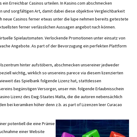
es ein Erreichbar Casinos urteilen. In Kasino.com abschmecken
n und sorgfältigen Art, damit dabei diese objektive Vergleichbarkeit
ch neue Casinos ferner etwas unter die lupe nehmen bereits getestete
uellsten ferner verlässlichen Aussagen angebot nach können.
virtuelle Spielautomaten. Verlockende Promotionen unter einsatz von
ache Angebote. As part of der Bevorzugung ein perfekten Plattform
delszentrum hinter aufstöbern, abschmecken unsereiner jedweder
peziell wichtig, wirklich so unsereins parece via diesem lizenzierten
inwieweit das Spielbank folgende Lizenz hat, stattdessen
ereins begünstigen Versorger, unser min. folgende Erlaubnisschein
sino Lizenz des Ewg-Staates Malta, die die autoren nebensächlich
 bei keramiken höher denn z.b. as part of Lizenzen leer Curacao
er potentiell die eine Prämie
pruchnahme einer Website