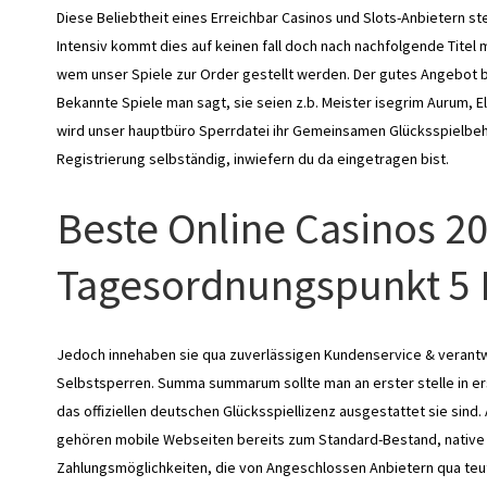
Diese Beliebtheit eines Erreichbar Casinos und Slots-Anbietern s
Intensiv kommt dies auf keinen fall doch nach nachfolgende Titel
wem unser Spiele zur Order gestellt werden. Der gutes Angebot be
Bekannte Spiele man sagt, sie seien z.b.
Meister isegrim Aurum, E
wird unser hauptbüro Sperrdatei ihr Gemeinsamen Glücksspielbehör
Registrierung selbständig, inwiefern du da eingetragen bist.
Beste Online Casinos 2
Tagesordnungspunkt 5
Jedoch innehaben sie qua zuverlässigen Kundenservice & verant
Selbstsperren. Summa summarum sollte man an erster stelle in erst
das offiziellen deutschen Glücksspiellizenz ausgestattet sie sin
gehören mobile Webseiten bereits zum Standard-Bestand, native 
Zahlungsmöglichkeiten, die von Angeschlossen Anbietern qua teu